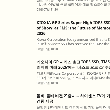
쉬: 서바이벌’을 구글 플레이와 애플 앱스토어를 
했다고 7일 밝혔다. ‘타이탄 러쉬: 서바이벌’은 전
08월 07일 11:30
조종, 미녀 지휘관 모집, 피난처 운영 등을 결합한 SF
KIOXIA GP Series Super High IOPS SS
of Show’ at FMS: the Future of Memo
2026
Kioxia Corporation today announced that its 
PCIe® NVMe™ SSD has received the FMS: the
and Storage ‘Best of Show’ award in the ‘Speci
08월 07일 10:20
category. The Best of Show Awards recognize
solution ...
키오시아 GP 시리즈 초고 IOPS SSD, ‘FM
리지의 미래 2026’에서 ‘베스트 오브 쇼’ 수
키오시아(Kioxia Corporation) 는 KIOXIA GP 
SSD가 ‘FMS: 메모리 및 스토리지의 미래(FMS: the 
Memory and Storage) ’의 ‘특수 스토리지(Speciali
08월 07일 10:20
문에서 ‘베스트 오브 쇼(Best of Show)’ 상을 
베...
돌비 ‘돌비 비전 2’ 출시… 하이센스 TV에
경험 제공
몰입형 엔터테인먼트 경험의 선도 기업 돌비 래버러