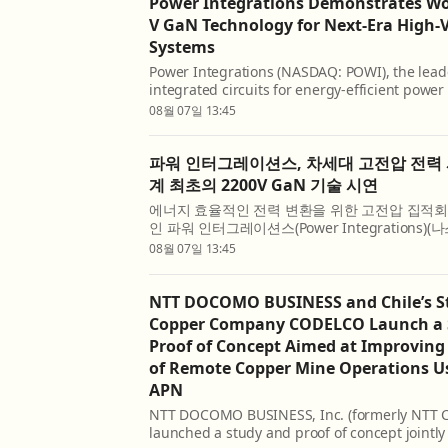
Power Integrations Demonstrates Worl
V GaN Technology for Next-Era High-
Systems
Power Integrations (NASDAQ: POWI), the leade
integrated circuits for energy-efficient power
announced that PowiGaN™ gallium-nitride (Ga
08월 07일 13:45
now rated at up to 2200 V, far exceeding the v
파워 인터그레이션스, 차세대 고전압 전력
계 최초의 2200V GaN 기술 시연
에너지 효율적인 전력 변환을 위한 고전압 집적회
인 파워 인터그레이션스(Power Integrations)(나
PowiGaN™ 질화갈륨(GaN) 기술의 정격 전압이 
08월 07일 13:45
달해 현재 시판 중인 다른 모든 GaN 기술의 전압 
NTT DOCOMO BUSINESS and Chile’s S
Copper Company CODELCO Launch a 
Proof of Concept Aimed at Improving 
of Remote Copper Mine Operations 
APN
NTT DOCOMO BUSINESS, Inc. (formerly NTT C
launched a study and proof of concept jointl