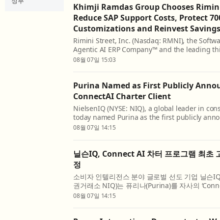
정부
Khimji Ramdas Group Chooses Rimini
Reduce SAP Support Costs, Protect 70
Customizations and Reinvest Savings
Rimini Street, Inc. (Nasdaq: RMNI), the Soft
Agentic AI ERP Company™ and the leading thi
provider for Oracle, SAP and VMware software
08월 07일 15:03
announced that Khimji Ramdas Group, one of
privately held c...
Purina Named as First Publicly Ann
ConnectAI Charter Client
NielsenIQ (NYSE: NIQ), a global leader in con
today named Purina as the first publicly annou
ConnectAI Charter Program. The announcemen
08월 07일 14:15
launch of the program with five global organiz
닐슨IQ, Connect AI 차터 프로그램 최초 
정
소비자 인텔리전스 분야 글로벌 선도 기업 닐슨IQ(Ni
권거래소 NIQ)는 퓨리나(Purina)를 자사의 ‘Con
(ConnectAI Charter Program)’의 최초 고
08월 07일 14:15
다. 이번 발표는 닐슨IQ가 퍼스널케어, 펫케어, 뷰티,