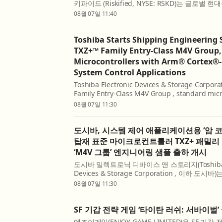
키파이드 (Riskified, NYSE: RSKD)는 글로벌
마르케타 (Marqeta, 나스닥: MQ)와 파트너십
08월 07일 11:40
다. 이번 협력을 통해 마르케타 플랫폼을 이용하는 
Toshiba Starts Shipping Engineering 
TXZ+™ Family Entry‑Class M4V Group
Microcontrollers with Arm® Cortex®‑
System Control Applications
Toshiba Electronic Devices & Storage Corpor
Family Entry-Class M4V Group , standard micr
Cortex®-M4 core with a floating-point unit (F
08월 07일 11:30
managem...
도시바, 시스템 제어 애플리케이션용 ‘암 코
탑재 표준 마이크로컨트롤러 TXZ+ 패밀리
‘M4V 그룹’ 엔지니어링 샘플 출하 개시
도시바 일렉트로닉 디바이스 앤 스토리지(Toshiba El
Devices & Storage Corporation , 이하 도시
트리 클래스 M4V 그룹 을 발표했다. 이 신제품
08월 07일 11:30
(FPU)를 갖춘 암 코어텍스-M4(Arm® Cortex®
IoT 디...
SF 기갑 전략 게임 ‘타이탄 러쉬: 서바이벌’
엔조이게임(ENJOY GAME LIMITED)은 SF 기갑