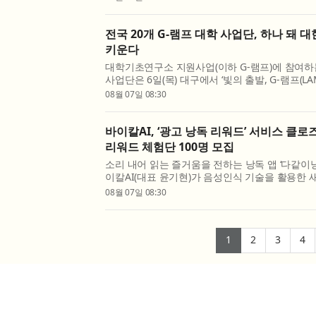
등 인공지능(AI) 및 컴퓨터 비전 분야의 주요 
했...
전국 20개 G-램프 대학 사업단, 하나 돼
키운다
대학기초연구소 지원사업(이하 G-램프)에 참여하는
사업단은 6일(목) 대구에서 ‘빛의 출발, G-램프(L
출범식’을 개최했다. 이번 행사는 20개 사업단의
08월 07일 08:30
교육부와 한국연구재단 관계자 등이 참석한 가운데 
바이칼AI, ‘광고 낭독 리워드’ 서비스 클로
리워드 체험단 100명 모집
소리 내어 읽는 즐거움을 전하는 낭독 앱 ‘다같이
이칼AI(대표 윤기현)가 음성인식 기술을 활용한 
를 선보인다. 바이칼AI는 사용자가 짧은 광고 문
08월 07일 08:30
퀴즈를 맞히면 보상을 받는 ‘광고 낭독 리워드’ 서비
(current)
(current)
(curr
(
1
2
3
4