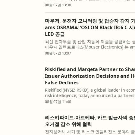
과 갤럭시 Z 폴드8 울트라를 자사의 리얼 디바이스
08월 07일 13:30
Device Cloud) 에서 테스트할 수 있게 됐다고 발표
마우저, 운전자 모니터링 및 탑승자 감지 
ams OSRAM의 ‘OSLON Black IR:6 C
LED 공급
최신 전자부품 및 산업 자동화 제품을 공급하는 
마우저 일렉트로닉스(Mouser Electronics) 는 a
운 OSLON® Black IR:6 C-시리즈 LED를 공급
08월 07일 13:07
Black IR:6 LED 는 운전자 및 탑승자 모니터링과 탑
Riskified and Marqeta Partner to Sh
Issuer Authorization Decisions and 
False Declines
Riskified (NYSE: RSKD), a global leader in e
risk intelligence, today announced a partner
(NASDAQ: MQ), the global modern card issuing
08월 07일 11:40
card issuers on Marqeta’s platform access to Ri
리스키파이드-마르케타, 카드 발급사의 승
오거절 감소 위해 협력
전자상거래 사기 및 리스크 인텔리전스 분야의 글