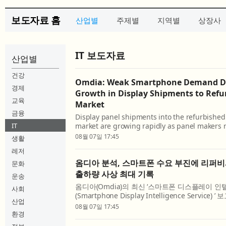
보도자료 홈
산업별
주제별
지역별
상장사
IT 보도자료
산업별
건강
Omdia: Weak Smartphone Demand Dr
경제
Growth in Display Shipments to Ref
교육
Market
금융
Display panel shipments into the refurbishe
IT
market are growing rapidly as panel makers r
capacity away from slowing demand from s
08월 07일 17:45
생활
manufacturers, according to Omdia’s latest 
레저
Intelligence Service...
옴디아 분석, 스마트폰 수요 부진에 리퍼
문화
출하량 사상 최대 기록
운송
옴디아(Omdia)의 최신 ‘스마트폰 디스플레이 
사회
(Smartphone Display Intelligence Servic
산업
제조업체들이 스마트폰 제조사의 수요 둔화에 따
08월 07일 17:45
리퍼비시 스마트폰 시장으로 돌리면서 관련 디스플레
환경