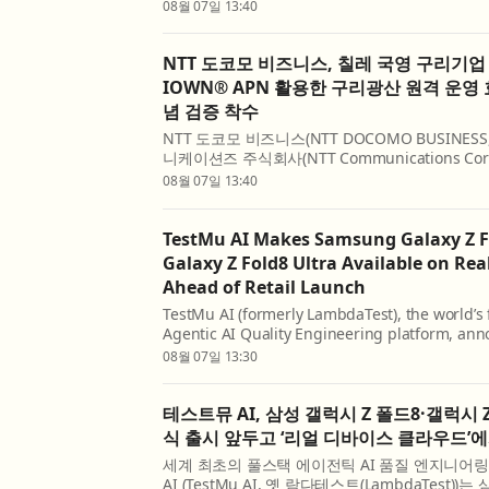
Chile (CODELCO) to progress remote operati
08월 07일 13:40
IOWN® All...
NTT 도코모 비즈니스, 칠레 국영 구리기업 
IOWN® APN 활용한 구리광산 원격 운영 
념 검증 착수
NTT 도코모 비즈니스(NTT DOCOMO BUSINESS, 
니케이션즈 주식회사(NTT Communications Corpo
IOWN® 올포토닉스 네트워크(All-Photonics Net
08월 07일 13:40
해 ‘코델코’의 구리광산 원격 운영을 고도화하기 
공사(Corp...
TestMu AI Makes Samsung Galaxy Z F
Galaxy Z Fold8 Ultra Available on Rea
Ahead of Retail Launch
TestMu AI (formerly LambdaTest), the world’s fi
Agentic AI Quality Engineering platform, ann
Samsung Galaxy Z Fold8 and Galaxy Z Fold8 U
08월 07일 13:30
available for testing on its Real Device Cloud 
unveil...
테스트뮤 AI, 삼성 갤럭시 Z 폴드8·갤럭시 
식 출시 앞두고 ‘리얼 디바이스 클라우드’
세계 최초의 풀스택 에이전틱 AI 품질 엔지니어
AI (TestMu AI, 옛 람다테스트(LambdaTest))