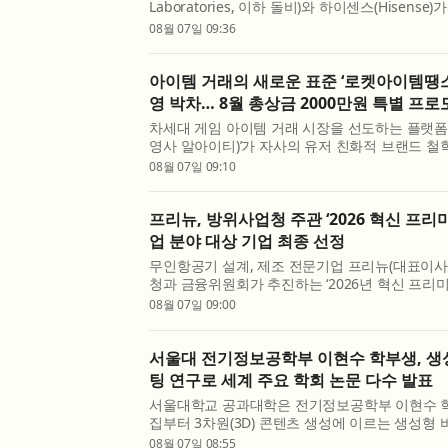
Laboratories, 이하 돌비)와 하이센스(Hisense
모델에 ‘돌비 비전 2(Dolby Vision 2)’를 탑재
08월 07일 09:36
트를 통해 더 많은 모델에 확대 적용할 계획이라고 
아이템 거래의 새로운 표준 ‘로켓아이템땡스’
영 박차… 8월 총상금 2000만원 특별 프
차세대 게임 아이템 거래 시장을 선도하는 플랫폼
영사 알아이티)’가 자사의 유저 친화적 브랜드 철
월 한 달간 총상금 2000만원 규모의 ‘판매왕·구
08월 07일 09:10
실시한다고 7일 밝혔다. 최근 게임 아이템 거래 플랫
프리뉴, 방위사업청 주관 ‘2026 혁신 프리미
업 분야 대상 기업 최종 선정
무인항공기 설계, 제조 전문기업 프리뉴(대표이사
청과 금융위원회가 추진하는 ‘2026년 혁신 프리미어
분야 대상 기업으로 최종 선정됐다고 밝혔다. ‘혁신
08월 07일 09:00
기술 혁신성과 성장 가능성이 높은 방산 관련 기업의
서울대 전기정보공학부 이현수 학부생, 생
팅 연구로 세계 주요 학회 논문 다수 발표
서울대학교 공과대학은 전기정보공학부 이현수 
집부터 3차원(3D) 콘텐츠 생성에 이르는 생성형
(Generative Visual Computing) 연구 성과를 Neu
08월 07일 08:55