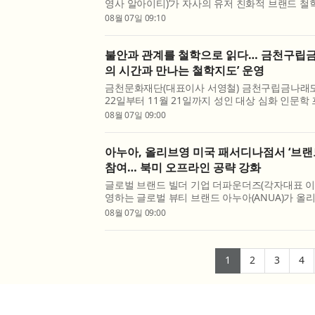
영사 알아이티)’가 자사의 유저 친화적 브랜드 철
월 한 달간 총상금 2000만원 규모의 ‘판매왕·구
08월 07일 09:10
실시한다고 7일 밝혔다. 최근 게임 아이템 거래 플랫
불안과 관계를 철학으로 읽다… 금천구립금
의 시간과 만나는 철학지도’ 운영
금천문화재단(대표이사 서영철) 금천구립금나래도
22일부터 11월 21일까지 성인 대상 심화 인문학 
지혜학교 ‘현재의 시간과 만나는 철학지도’를 운영
08월 07일 09:00
혜학교’는 문화체육관광부가 주최하고, 한국문화예
아누아, 올리브영 미국 패서디나점서 ‘브랜드
참여… 북미 오프라인 공략 강화
글로벌 브랜드 빌더 기업 더파운더즈(각자대표 이
영하는 글로벌 뷰티 브랜드 아누아(ANUA)가 올
로모션에 참여하며 북미 현지 소비자를 위한 브랜
08월 07일 09:00
선다. 아누아는 올리브영의 ‘브랜드 쇼케이스(Brand 
(current)
(current)
(curr
(
1
2
3
4