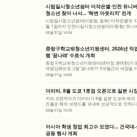
시립일시청소년쉼터 더작은별·인천 유니버
청소년 찾아 나서… ‘해변 아웃리치’ 전개
시립일시청소년쉼터(이동형, 동북) ‘더작은별’은 지
월 1일까지 인천시일시청소년쉼터(이동형) ‘유니버
왕리해수욕장 일대에서 가출 예방과 청소년쉼터 
08월 07일 14:04
관 연합 ‘해변 아웃리치’를 진행했다. ‘더작은별’과 ‘유
중랑구학교밖청소년지원센터, 2026년 
램 ‘꿈나래’ 수료식 개최
중랑구학교밖청소년지원센터(센터장 윤태현)가 운영
역량강화프로그램 ‘꿈나래’가 5개월간의 여정을 마
수료식을 가졌다. 참여 청소년 6명 전원이 전 과
08월 07일 14:00
타 자격증을 취득했다. 이들은 총 62시간의 바리스
더리터, 8월 도쿄 1호점 오픈으로 일본 시
커피 프랜차이즈 더리터가 8월 일본 도쿄에 해외 
진출은 해외 브랜드를 국내에 성공적으로 안착시
빠른 국내 확장을 이끈 실행력을 갖춘 임원진이 
08월 07일 13:30
서 주목된다. ◇ ‘일본 브랜드를 한국에, 이번엔 한국
아시아 학생 창업 최고수 모였다… 건국대
공동 행사 개최