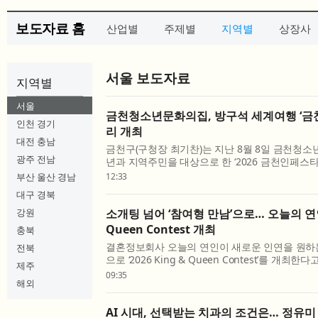
보도자료 홈
산업별
주제별
지역별
상장사
서울 보도자료
지역별
서울
금천청소년문화의집, 방구석 세계여행 ‘금
인천 경기
리 개최
대전 충남
금천구(구청장 최기찬)는 지난 8월 8일 금천청
광주 전남
년과 지역주민을 대상으로 한 ‘2026 금천인페스타 
세계여행은 처음이지?’를 성황리에 개최했다고 밝
부산 울산 경남
12:33
청소년과 지역주민이 평소 접하기 어려운 다양한 세
대구 경북
강원
소개팅 넘어 ‘참여형 만남’으로… 오늘의 연인, 
Queen Contest 개최
충북
결혼정보회사 오늘의 연인이 새로운 인연을 원하
전북
으로 ‘2026 King & Queen Contest’를 개최
제주
는 기존의 프로필 중심 1:1 소개팅과 결혼정보회
09:35
해외
나아가 참가자가 자신의 개성과 매력을 표현하고 새
AI 시대, 선택받는 치과의 조건은… 정유미 원