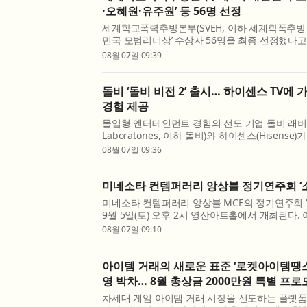
·오혜원·유주원’ 등 56명 선정
세계학교폭력추방본부(SVEH, 이하 세계학폭추방본
민국 모범리더상’ 수상자 56명을 최종 선정했다고
더총연맹(WFPL, World Federation of Power 
08월 07일 09:39
(李山河)) 부설 세계학폭추방본부 소속 대한민국 SV
돌비 ‘돌비 비전 2’ 출시… 하이센스 TV에
경험 제공
몰입형 엔터테인먼트 경험의 선도 기업 돌비 래버러
Laboratories, 이하 돌비)와 하이센스(Hisense
모델에 ‘돌비 비전 2(Dolby Vision 2)’를 탑재
08월 07일 09:36
트를 통해 더 많은 모델에 확대 적용할 계획이라고 
미네소타 컨템퍼러리 앙상블 정기연주회 ‘소
미네소타 컨템퍼러리 앙상블 MCE의 정기연주회 ‘
9월 5일(토) 오후 2시 영산아트홀에서 개최된다
‘소리의 풍경’​을 주제로, 소리가 만들어내는 공간
08월 07일 09:10
로운 편성과 레퍼토리를 통해 조망한다. 성악, 피아노
아이템 거래의 새로운 표준 ‘로켓아이템땡스’
영 박차… 8월 총상금 2000만원 특별 프
차세대 게임 아이템 거래 시장을 선도하는 플랫폼