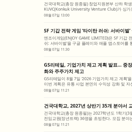
건국대학교(총장 원종필) 창업지원본부 산하 학
KUVC(Konkuk University Venture Club)
(Singapore Management University·이하 
08월 07일 13:00
‘Start-up Society’와 공동 개최한 ‘2026 KU-
지난 ...
SF 기갑 전략 게임 ‘타이탄 러쉬: 서바이벌’
엔조이게임(ENJOY GAME LIMITED)은 SF 기갑
쉬: 서바이벌’을 구글 플레이와 애플 앱스토어를 
했다고 7일 밝혔다. ‘타이탄 러쉬: 서바이벌’은 전
08월 07일 11:30
조종, 미녀 지휘관 모집, 피난처 운영 등을 결합한 SF
GS리테일, 기업가치 제고 계획 발표… 중장
화와 주주가치 제고
GS리테일이 8월 7일 ‘2026 기업가치 제고 계획’
이번 계획은 유통 사업 본연의 수익성 강화 및 자
축으로 삼아 기업의 본질적인 가치를 제고하고 
08월 07일 11:21
한다는 것이 핵심이다. 세부적으로 수익성 강화를 위
건국대학교, 2027년 상반기 35개 분야서 
건국대학교(총장 원종필)는 2027학년도 1학기(3
전임교원(정년트랙) 36명을 초빙한다. 모집 분야는
문과대학 미디어커뮤니케이션학과에서 인공지능
08월 07일 11:21
리즘 분야 신임 교원을 초빙하며, 문화콘텐츠학과에서