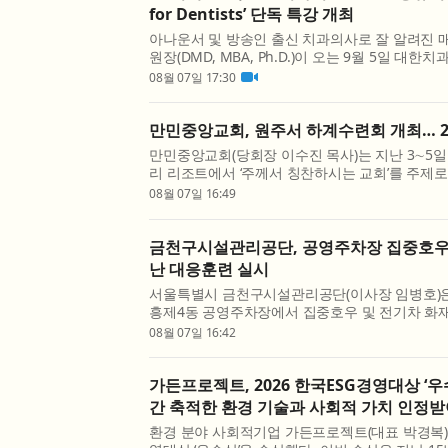
for Dentists’ 단독 특강 개최
아나운서 및 방송인 출신 치과의사로 잘 알려진
원장(DMD, MBA, Ph.D.)이 오는 9월 5일 대
(KADA) 주최 ‘mini-MBA Essentials for Dent
08월 07일 17:30
선다. 이번 특강은 ‘왜 어떤 치과는 선택받는가?(Why Ar
만민중앙교회, 원주서 하계수련회 개최… 2
만민중앙교회(당회장 이수진 목사)는 지난 3∼5일
리 리조트에서 ‘주께서 칭찬하시는 교회’를 주제
다고 밝혔다. 이번 수련회에는 한국을 비롯해 일본,
08월 07일 16:49
콜롬비아, 호주, 영국 등 24개국 성도가 참석했다. 
금천구시설관리공단, 공영주차장 집중호우
난 대응훈련 실시
서울특별시 금천구시설관리공단(이사장 임병호)은 
흥제4동 공영주차장에서 집중호우 및 전기차 화재
비한 재난안전 대응장비 시범설치 및 실전형 모의
08월 07일 16:42
번 훈련은 공영주차장에서 발생할 수 있는 침수 및 
가든프로젝트, 2026 한국ESG경영대상 ‘우
간 축적한 환경 기술과 사회적 가치 인정
환경 분야 사회적기업 가든프로젝트(대표 박경복)가