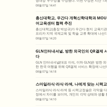
영대상 ‘우수상’을 수상했다. 이번 수상은 지난 1
순환, 환경복지, 환경교육 등 다양한 분야에서 축
08월 07일 14:41
실천과 환경 기술이 종합적으로 평가받은 결과다. 
총신대학교, 우간다 개혁신학대학과 MOU
어교육센터 협력 추진
총신대학교(총장 박성규)가 우간다 현지 교육기관
프리카 지역 국제교육 및 학술 교류 확대에 나선
난 6일 총신대학교 사당캠퍼스 주기철기념홀에서
08월 07일 14:20
치한 Reformed Theological College(개혁신학대
GLN인터내셔널, 방한 외국인의 QR결제 
다
GLN 인터내셔널(대표 이석, 이하 GLN)은 방한
한 한국 여행을 위해 QR결제 서비스 확장에 나선
비스 확장은 서울페이 운영 사업자인 쿠콘과의 
08월 07일 14:18
소상공인 가맹점 50만 곳을 추가로 확보해 국내 약 1
스마일라식·라식·라섹, 나에게 맞는 시력
스마일라식·라식·라섹 등 시력교정술은 각막을 다
정에서 차이를 보이며, 개인의 각막 상태와 생활
수술법이 달라질 수 있다. 밝은눈안과 잠실 본점
08월 07일 14:10
교정술을 고민하는 사람들을 위해 세 수술법의 차이