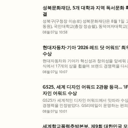
성북문화재단, 5개 대학과 지역 독서문화 
결
성북구(구청장 이승로) 성북문화재단은 8월 1일 
동원), 국민대학교(총장 정승렬), 동덕여자대학교(
여자대학교(총장 이성근), 한성대학교(총장 이창
08월 07일 10:58
확산을 위한 협력 사업에 대해 업무협약을 체결했다.
현대자동차·기아 ‘2026 레드 닷 어워드’ 최
수상
현대자동차와 기아가 혁신성과 창의성을 앞세워 
식에서 17개의 상을 휩쓸며 브랜드 경쟁력을 다시
대자동차·기아는 ‘2026 레드 닷 어워드: 브랜드 
08월 07일 10:07
인 부문(Red Dot Design Award: Brand & Commun
GS25, 세계 디자인 어워드 2관왕 등극… ‘iF
자인 어워드 수상
GS25가 세계적인 디자인 어워드에서 잇따라 수
경쟁력을 인정받았다. GS리테일이 운영하는 편의점 G
드닷 디자인 어워드(Red Dot Design Award
08월 07일 10:01
부문에서 본상을 수상했다고 7일 밝혔다. 이번 수상으
세계학교폭력추방본부, 제9회 대한민국 모