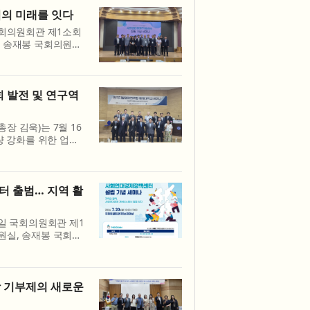
의 미래를 잇다
국회의원회관 제1소회
 송재봉 국회의원실,
방자치 혁신포럼 : 사
‘지...
 발전 및 연구역
 김욱)는 7월 16
량 강화를 위한 업무
 모색’ 세미나를 개
 국...
 출범… 지역 활
일 국회의원회관 제1
원실, 송재봉 국회의
2차 지방자치 혁신포
한다. ...
 기부제의 새로운