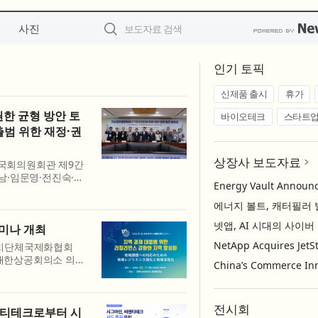
사진
인기 토픽
신제품 출시
휴가
한 균형 방안 토
바이오테크
스타트
범 위한 재정·권
상장사 보도자료
 국회의원회관 제9간
남·임문영·전진숙·정
‘전남광주통합특별시
다. 한...
세미나 개최
자치단체국제화협회
2시 대한상공회의소 의원
. 이번 세미나는 ‘지
’를 주...
전시회
엔티테크로부터 시