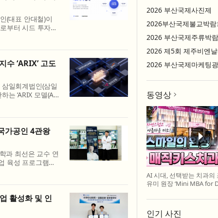
2026 부산국제사진제
인(대표 안대철)이
2026부산국제불교박람
)로부터 시드 투자를
시그마인은 이번 투자
2026 부산국제주류박
의 고...
2026 제5회 제주비엔
수 ‘ARIX’ 고도
, 삼일회계법인(삼일
동영상
는 ‘ARIX 모델(AI
다고 29일 밝혔다.
업 AX 진...
국가공인 4관왕
과 최선은 교수 연
업 육성 프로그램인
 농림축산식품부 농림
AI 시대, 선택받는 치과의
린바이오 ...
유미 원장 ‘Mini MBA for D
특강 개최
업 활성화 및 인
인기 사진