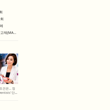
회
람회
날레
2026 부산국제마케팅광고제(MAD STARS 2026)
 조건은… 정
entists’ 단독