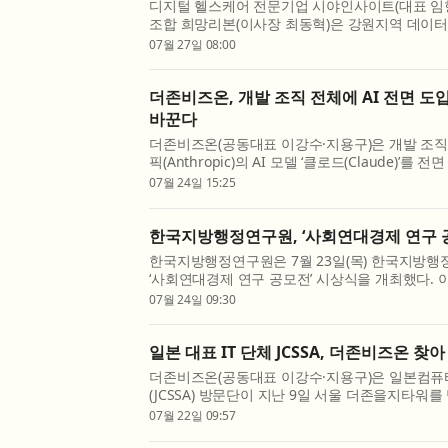
디지털 헬스케어 전문기업 시야인사이트(대표 임
조합 희망리본(이사장 최동혁)은 강원지역 데이터
털 융합 전문인력 양성, 데이터 기반 사회공헌 활
07월 27일 08:00
협약(MOU)을 체결했다고 27일 밝혔다. 이번 협약은
더존비즈온, 개발 조직 전체에 AI 전면 도
바꾼다
더존비즈온(공동대표 이강수·지용구)은 개발 조
픽(Anthropic)의 AI 모델 ‘클로드(Claude)’를 
무 환경 전환에 본격 나섰다고 24일 밝혔다. 이번
07월 24일 15:25
기획, 설계 직군 전원이다. 더존비즈온의 핵심 조직 
한국지방행정연구원, ‘사회연대경제 연구 
한국지방행정연구원은 7월 23일(목) 한국지방
‘사회연대경제 연구 공모전’ 시상식을 개최했다. 
대경제 분야의 창의적인 연구와 정책 아이디어를
07월 24일 09:30
현안 해결을 위한 정책적 활용 가능성을 확산하기 위
일본 대표 IT 단체 JCSSA, 더존비즈온 찾아 
더존비즈온(공동대표 이강수·지용구)은 일본컴
(JCSSA) 방문단이 지난 9일 서울 더존을지타워를 
전환) 전략과 주요 솔루션을 참관하고 IT 산업 
07월 22일 09:57
고 밝혔다. JCSSA는 약 500개 회원사를 둔 일본 대표 