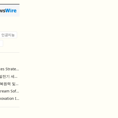
인공지능
업
Energy Vault Announces Strategic Agreement to Deploy 1.25 GW of Integrated Power Infrastructure for Hyperscaler AI Data Center with Leading Power Generation EPC Deploying Caterpillar Gensets
에너지 볼트, 캐터필러 발전기 세트 배치 중인 선도적인 발전 EPC를 통해 하이퍼스케일러 AI 데이터센터를 위한 1.25 GW 통합 전력 인프라 구축을 위한 전략적 계약 체결
넷앱, AI 시대의 사이버 복원력 및 데이터 보호 강화를 위해 젯스트림 소프트웨어 인수
NetApp Acquires JetStream Software to Advance Cyber Resilience and Data Protection for the AI Era
China’s Commerce Innovation Is Reshaping Global Retail