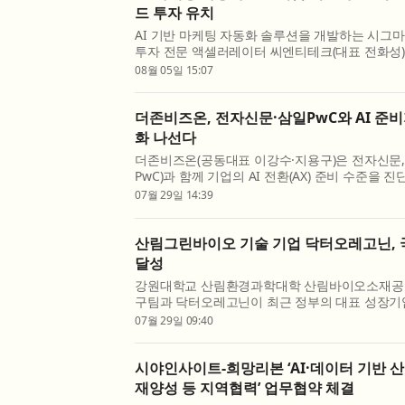
드 투자 유치
AI 기반 마케팅 자동화 솔루션을 개발하는 시그마
투자 전문 액셀러레이터 씨엔티테크(대표 전화성
유치했다고 5일 밝혔다. 투자금액은 비공개다. 
08월 05일 15:07
금을 자기진화 엔진 및 B2B SaaS 플랫폼 ‘시그마인’
더존비즈온, 전자신문·삼일PwC와 AI 준비지
화 나선다
더존비즈온(공동대표 이강수·지용구)은 전자신문
PwC)과 함께 기업의 AI 전환(AX) 준비 수준을 진단하
Readiness Index, AI 준비지수)’ 고도화에 나선
07월 29일 14:39
ARIX 모델은 전자신문과 삼일PwC가 공동 개발한 기
산림그린바이오 기술 기업 닥터오레고닌, 
달성
강원대학교 산림환경과학대학 산림바이오소재공학
구팀과 닥터오레고닌이 최근 정부의 대표 성장기
‘혁신 프리미어 1000’ 기업으로 선정된 데 이어
07월 29일 09:40
식품 신기술(NET) 인증까지 획득하며 국내 산림그
시야인사이트-희망리본 ‘AI·데이터 기반 산
재양성 등 지역협력’ 업무협약 체결