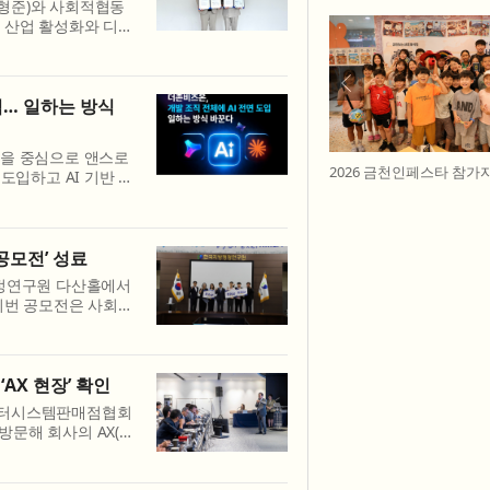
형준)와 사회적협동
 산업 활성화와 디지
동 확대를 위해 업무
 양 기...
입… 일하는 방식
직을 중심으로 앤스로
2026 금천인페스타 참가
전면 도입하고 AI 기반 업
 도입 대상은 개발,
전...
공모전’ 성료
행정연구원 다산홀에서
이번 공모전은 사회연
 발굴하고, 지역사회
해 ...
‘AX 현장’ 확인
퓨터시스템판매점협회
방문해 회사의 AX(AI
협력 방안을 논의했다
IT ...