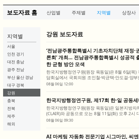
보도자료 홈
산업별
주제별
지역별
상장사
강원 보도자료
지역별
서울
‘전남광주통합특별시 기초자치단체 재정·권
인천 경기
론회’ 개최… 전남광주통합특별시 성공적 출
대전 충남
한 균형 방안 모색
광주 전남
한국지방행정연구원(원장 육동일)은 8월 6일(목)
부산 울산 경남
담회실에서 국회의원 조인철·박균택·안도걸·양부
준호·정진욱, 대한민국시장군수구청장협의회와 
08월 06일 12:00
대구 경북
기초자치단체 재정·권한 균형 방안 토론회’를 개최했
강원
한국지방행정연구원, 제17회 한·일 공동
충북
한국지방행정연구원(원장 육동일)은 일본지방
전북
(CLAIR)와 공동으로 오는 8월 11일(화) 오후 
제주
회의실에서 ‘제17회 한·일 공동세미나’를 개최한다
08월 06일 09:30
해외
역 과제 대응을 위한 리질리언스 강화와 지역 활성화
AI 마케팅 자동화 전문기업 시그마인, 씨