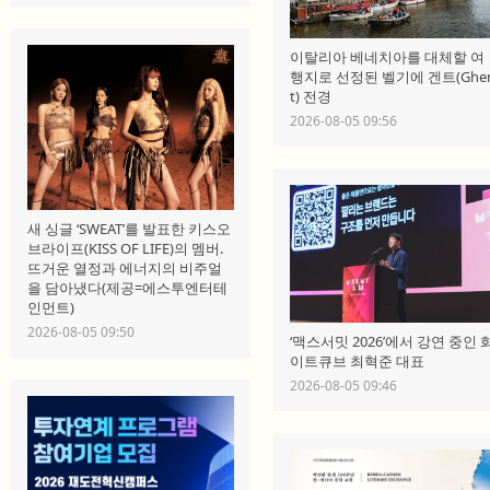
이탈리아 베네치아를 대체할 여
행지로 선정된 벨기에 겐트(Ghe
t) 전경
2026-08-05 09:56
새 싱글 ‘SWEAT’를 발표한 키스오
브라이프(KISS OF LIFE)의 멤버.
뜨거운 열정과 에너지의 비주얼
을 담아냈다(제공=에스투엔터테
인먼트)
2026-08-05 09:50
‘맥스서밋 2026’에서 강연 중인 
이트큐브 최혁준 대표
2026-08-05 09:46