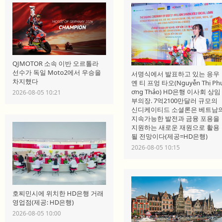
QJMOTOR 소속 이반 오르톨라
선수가 독일 Moto2에서 우승을
서명식에서 발표하고 있는 응우
차지했다
옌 티 프엉 타오(Nguyễn Thị Ph
ơng Thảo) HD은행 이사회 상임
2026-08-05 10:21
부의장. 7억2100만달러 규모의
신디케이티드 소셜론은 베트남
지속가능한 발전과 금융 포용을
지원하는 새로운 재원으로 활용
될 전망이다(제공=HD은행)
2026-08-05 10:15
호찌민시에 위치한 HD은행 거래
영업점(제공: HD은행)
2026-08-05 10:00