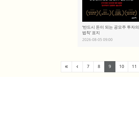
‘반드시 돈이 되는 공모주 투자
법칙’ 표지
2026-08-05 09:00
(current)
(current)
(current)
(curr
«
‹
7
8
9
10
11