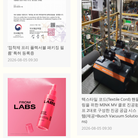
‘접착제 프리 플렉서블 패키징 필
름’ 특허 등록증
2026-08-05 09:30
텍스타일 코드(Textile Cord) 핸
링을 위한 MINK MV 클로 진공
프 2대로 구성한 진공 공급 시스
템(제공=Busch Vacuum Soluti
ns)
2026-08-05 09:30