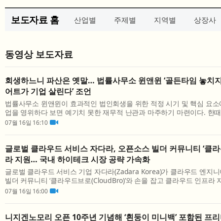
보도자료 홈
산업별
주제별
지역별
상장사
동영상 보도자료
회생하느니 파산은 옛말… 법률사무소 윈앤윈 ‘골든타임 놓치지
어트가 기업 살린다’ 조언
법률사무소 윈앤윈이 효과적인 법인회생을 위한 적정 시기 및 핵심 요소에
업을 영위하다 보면 예기치 못한 재무적 난관과 마주하기 마련이다. 한
서는 ‘회생 절차를 밟느니 차라리 파산하는 게 속 편하다’는 인식이 지배적
07월 16일 16:10
글로벌 클라우드 서비스 자다라, 오픈소스 빌더 커뮤니티 ‘클
라 지원… 국내 하이테크 시장 공략 가속화
글로벌 클라우드 서비스 기업 자다라(Zadara Korea)가 클라우드 엔
빌더 커뮤니티 ‘클라우드브로(CloudBro)’와 손을 잡고 클라우드 인프라
터프라이즈 및 하이테크 시장 저변 확대에 나선다. 양사는 파트너십을 바탕
07월 16일 16:00
니지겐노모리 오픈 10주년 기념해 ‘흰둥이 미니백’ 포함된 프리