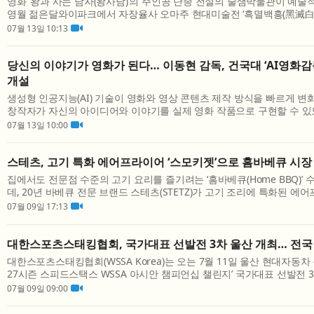
영화 ‘왕과 사는 남자(왕사남)’의 주인공 단종 전설의 술샘박물관이 예
영월 젊은달와이파크에서 자장율사 오마주 현대미술전 ‘흑멸백흥(黑滅白興)
시회를 개최한다. 여름 휴가철 혹서기 피서지로 각광받는 영월 실내 가볼 만
07월 13일 10:13
당신의 이야기가 영화가 된다… 이동현 감독, 건국대 ‘AI영화감
개설
생성형 인공지능(AI) 기술이 영화와 영상 콘텐츠 제작 방식을 빠르게 
창작자가 자신의 아이디어와 이야기를 실제 영화 작품으로 구현할 수 있도
영화감독 교육과정이 건국대학교에서 다시 열린다. 건국대학교 미래지식교
07월 13일 10:00
스테츠, 고기 특화 에어프라이어 ‘스모키젯’으로 홈바베큐 시장
집에서도 전문점 수준의 고기 요리를 즐기려는 ‘홈바베큐(Home BBQ)’
데, 20년 바베큐 전문 브랜드 스테츠(STETZ)가 고기 조리에 특화된 에어
시리즈를 앞세워 홈바베큐 시장 공략을 강화하고 있다. 스테츠는 오랜 기간
07월 09일 17:13
대한스포츠스태킹협회, 국가대표 선발전 3차 울산 개최… 전국 
대한스포츠스태킹협회(WSSA Korea)는 오는 7월 11일 울산 현대자동차 
27시즌 스피드스택스 WSSA 아시안 챔피언십 챌린지’ 국가대표 선발전 
고 밝혔다. 이번 대회에는 전국 각지에서 선수 205명이 참가한다. 선수들은 
07월 09일 09:00