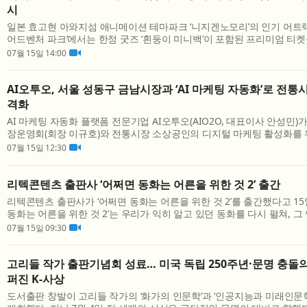
시
일본 효고현 아와지섬 애니메이션 테마파크 ‘니지겐노모리’의 인기 어트랙
어드벤처 파크’에서는 한정 굿즈 ‘흰둥이 미니백’이 포함된 프리미엄 티켓을 7
시부터 판매 개시한다(티켓 이용 개시는 7월 16일(목)부터). 니지겐노모리는
07월 15일 14:00
AI오투오, 서울 성동구 금남시장과 ‘AI 마케팅 자동화’로 전통
격화
AI 마케팅 자동화 플랫폼 전문기업 AI오투오(AIO2O, 대표이사 안성민)
장운영회(회장 이규호)와 전통시장 소상공인의 디지털 마케팅 활성화를
(MOU)을 체결했다. 이번 협약에 따라 AI오투오는 업체명 입력만으로 홍보
07월 15일 12:30
리텍콘텐츠 출판사 ‘어쩌면 동화는 어른을 위한 것 2’ 출간
리텍콘텐츠 출판사가 ‘어쩌면 동화는 어른을 위한 것 2’를 출간했다고 15
동화는 어른을 위한 것 2’는 우리가 익히 알고 있던 동화를 다시 펼쳐, 그
의 질문들을 길어 올리는 책이다. 책은 사랑은 무엇으로 증명되는지, 용기는
07월 15일 09:30
고리들 작가 출판기념회 성료… 미국 독립 250주년·문명 충돌의
퍼진 K-사상
도서출판 창발이 고리들 작가의 ‘화가의 인문학’과 ‘인공지능과 미래인문