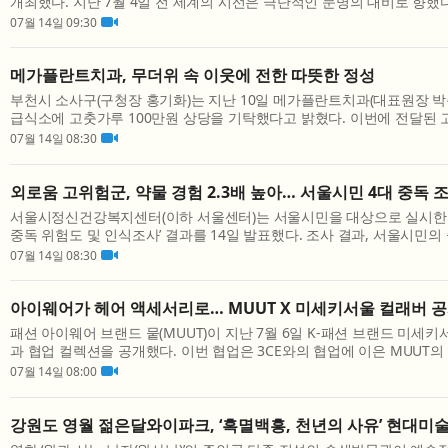
개최했다. 지난 7월 4일 전 세계의 시선은 극단적인 문명의 대비로 향했
독립 250주년을 기념하는 대규모 불꽃놀이가 펼쳐졌고 같은 시기 이란에서
07월 14일 09:30
메가플란트치과, 무더위 속 이웃에 전한 따뜻한 정성
부천시 소사구(구청장 홍기화)는 지난 10일 메가플란트치과(대표원장 박
급식소에 고춧가루 100만원 상당을 기탁했다고 밝혔다. 이번에 전달된
무료급식소에서 지역 내 어르신과 취약계층을 위한 무료급식 식재료로 사용
07월 14일 08:30
외로움 고위험군, 약물 경험 2.3배 높아… 서울시민 4대 중독 
서울시정신건강복지센터(이하 서울센터)는 서울시민을 대상으로 실시한 ‘2
중독 위험도 및 인식조사’ 결과를 14일 발표했다. 조사 결과, 서울시민의
제가 아닌 외로움·사회적 고립과 연결된 것으로 나타났다. 서울시민 외로움
07월 14일 08:30
아이웨어가 헤어 액세서리로… MUUT X 미세키서울 컬래버 
패션 아이웨어 브랜드 뭍(MUUT)이 지난 7월 6일 K-패션 브랜드 미세키서울(
과 협업 컬렉션을 공개했다. 이번 협업은 3CE와의 협업에 이은 MUUT의
으로, 새로운 취향과 문화를 끊임없이 탐구하는 MUUT의 ‘호기심’과 MISEKI 
07월 14일 08:00
강원도 영월 젊은달와이파크, ‘흑멸백흥, 천년의 사유’ 현대미