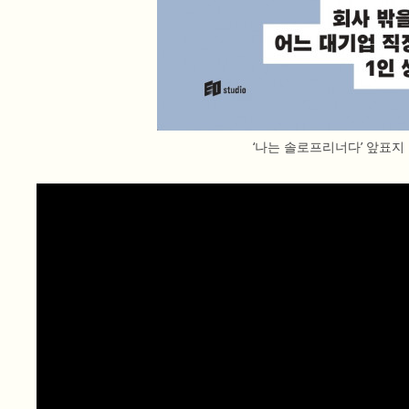
‘나는 솔로프리너다’ 앞표지