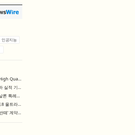
인공지능
업
L&F Achieves Record-High Quarterly Shipments, Begins LFP Supply for North American ESS in Q3 Advancing its Two-Track NCM and LFP Growth Strategy
엘앤에프, 분기 최대 출하 실적 기록… 3분기 북미 ESS향 LFP 공급 착수 NCM+LFP ‘2-Track’ 성장 전략 실현
IBK기업은행 ‘i-ONE 햇살론 특례보증’ 출시
삼성전자, ‘갤럭시 Z 폴드8 울트라·폴드8·플립8’과 ‘갤럭시 워치 울트라2·워치9’ 국내 공식 출시
현대자동차 ‘디 올 뉴 아반떼’ 계약 첫날 1만 대 돌파