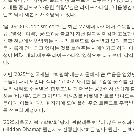
서울에서부터 시작된 ‘불교 감성 브랜드’의 열풍은 더 이상 일부
세대를 중심으로 ‘조용한 취향’, ‘깊은 라이프스타일’, ‘마음챙
텐츠 역시 새롭게 재조명되고 있다.
‘불교코어(Buddhism-core)’는 최근 MZ세대 사이에서 주목받는 
유’, ‘명상’, ‘여백’, ‘공(空)’ 등 불교가 지닌 철학적 미감과
생활 전반에서 반영되는 하나의 트렌드로 주목받고 있다. 불교
등 새롭게 인식되고 있다는 것을 보여주는 사례이기도 하다. 이러한 ‘
성이 MZ세대의 새로운 라이프스타일 양식으로 떠오르며, 감각
다.
이번 ‘2025부산국제불교박람회’에는 서울에서 큰 호응을 얻었
드들이 다시 모인다. 색다르고 아기자기한 불교 감성 굿즈를 선보
님 캐릭터로 주목받은 ‘힙부즈’, 내가 머무는 공간에서 손쉽게 
하는 ‘바반투’, 그리고 깨닫다 티셔츠를 비롯해 장르를 넘나드는
등이다. 이들이 다시 한자리에 모여 올해 주요 트렌드로 주목받고 
를 선보일 예정이다.
‘2025서울국제불교박람회’ 당시, 관람객들로부터 많은 관심과 
(Hidden-Dhama)’ 챌린지도 진행된다. ‘히든 담마’ 챌린지