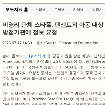
보도자료 홈
산업별
주제별
지역별
상장사
비영리 단체 스타폴, 텐센트의 아동 대상 
방첩기관에 정보 요청
2025-07-17 14:50
출처: Starfall Education Foundation
볼더, 콜로라도--(
뉴스와이어
)--공공 지원을 받는 비영리 단체인 스타
Foundation)은 정보 자유법(5 U.S.C. § 552)이 정보공개법(Freedom
552)에 따라 미 국방부 방첩보안국(DCSCA) 및 기타 국방부
고 오늘 밝혔다. 요청된 문서는 △텐센트 홀딩스의 ‘중국 군사 
수집 활동 △해당 활동으로 발생한 수익 △중국군이 미국인의 
관한 것이다.
이번 정보공개 청구는 스타폴이 덴버 연방지방법원에 텐센트 홀딩
인 프록시마 베타(Proxima Beta Pte. Ltd)(이하 ‘텐센트’)를 
만에 이루어졌다. 스타폴은 수정된 소장에서 텐센트가 스타폴의