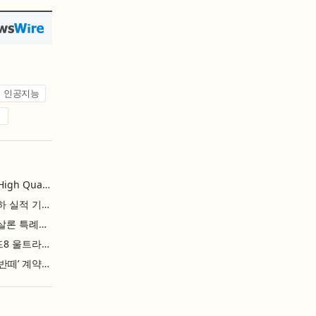
인공지능
업
L&F Achieves Record-High Quarterly Shipments, Begins LFP Supply for North American ESS in Q3 Advancing its Two-Track NCM and LFP Growth Strategy
엘앤에프, 분기 최대 출하 실적 기록… 3분기 북미 ESS향 LFP 공급 착수 NCM+LFP ‘2-Track’ 성장 전략 실현
IBK기업은행 ‘i-ONE 햇살론 특례보증’ 출시
삼성전자, ‘갤럭시 Z 폴드8 울트라·폴드8·플립8’과 ‘갤럭시 워치 울트라2·워치9’ 국내 공식 출시
현대자동차 ‘디 올 뉴 아반떼’ 계약 첫날 1만 대 돌파