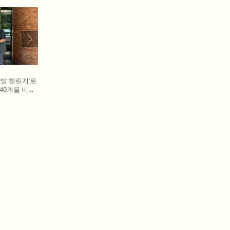
발 챌린지’로
40개를 비글
 왼쪽부터 비
표, 캠페인을
십자수의약품
물병원 전귀호