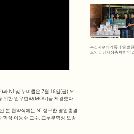
녹십자수의약품이 ‘한발한
모인 심장사상충 예방약 2
구조네트워크에 전달했다.
글구조네트워크 김세현 대
기획한 차율하 학생, 녹
이범석 팀장, 청주 수동
원장
 NI 및 누비콤은 7월 18일(금) 오
 위한 업무협약(MOU)을 체결했다.
 본 협약식에는 NI 정구환 영업총괄
 학장 이동주 교수, 교무부학장 오종