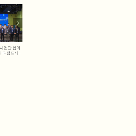
프사업단 협의
 G-램프사업
 다섯 번째),
술진흥본부장
이 전국 20개
터치버튼 퍼포