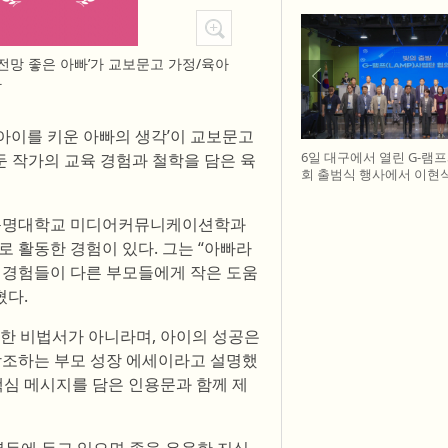
전망 좋은 아빠’가 교보문고 가정/육아
다
재 아이를 키운 아빠의 생각’이 교보문고
6일 대구에서 열린 G-램
둔 작가의 교육 경험과 철학을 담은 육
회 출범식 행사에서 이현식
단 협의회장(앞열 왼쪽에서
허정은 한국연구재단 학
 동명대학교 미디어커뮤니케이션학과
(앞열 왼쪽에서 여섯 번째)
대학 사업단 참석자들과 
활동한 경험이 있다. 그는 “아빠라
먼스를 하고 있다
과 경험들이 다른 부모들에게 작은 도움
혔다.
별한 비법서가 아니라며, 아이의 성공은
 강조하는 부모 성장 에세이라고 설명했
핵심 메시지를 담은 인용문과 함께 제