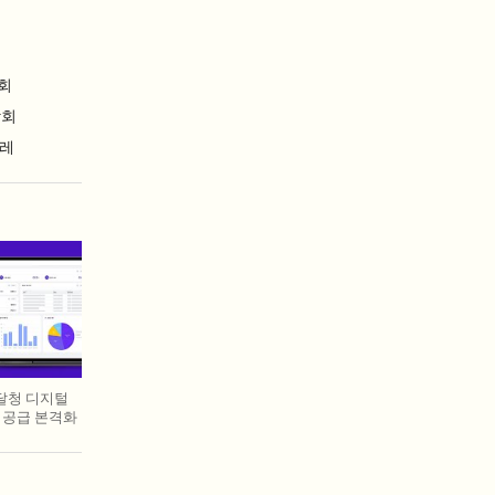
회
람회
날레
조달청 디지털
 공급 본격화