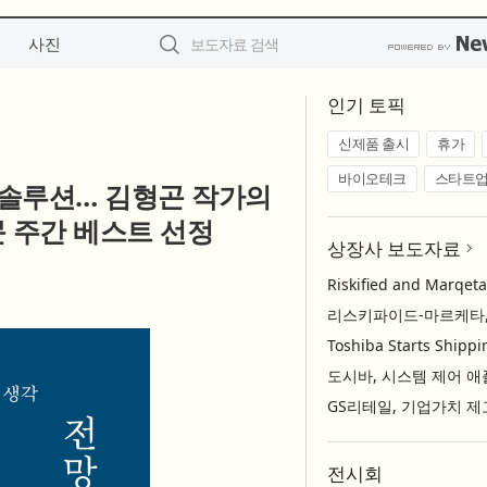
사진
인기 토픽
신제품 출시
휴가
바이오테크
스타트
 솔루션… 김형곤 작가의
문 주간 베스트 선정
상장사 보도자료
전시회