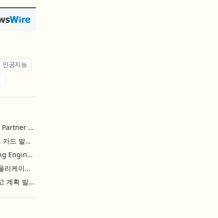
인공지능
업
Riskified and Marqeta Partner to Sharpen Card Issuer Authorization Decisions and Help Reduce False Declines
리스키파이드-마르케타, 카드 발급사의 승인 판단 정교화 및 오거절 감소 위해 협력
Toshiba Starts Shipping Engineering Samples of TXZ+™ Family Entry‑Class M4V Group, Standard Microcontrollers with Arm® Cortex®‑M4 Core for System Control Applications
도시바, 시스템 제어 애플리케이션용 ‘암 코어텍스-M4’ 코어 탑재 표준 마이크로컨트롤러 TXZ+ 패밀리 엔트리 클래스 ‘M4V 그룹’ 엔지니어링 샘플 출하 개시
GS리테일, 기업가치 제고 계획 발표… 중장기 성장 기반 강화와 주주가치 제고