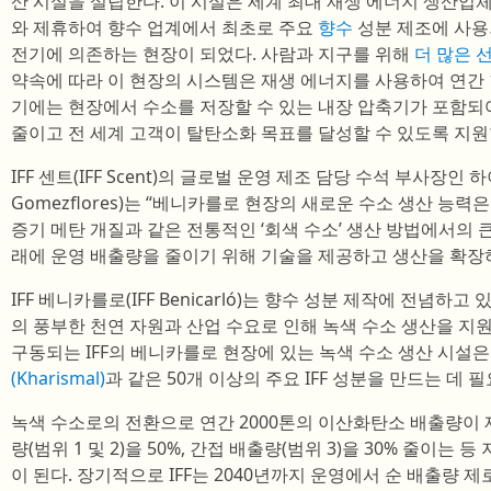
산 시설을 설립한다. 이 시설은 세계 최대 재생 에너지 생산업
와 제휴하여 향수 업계에서 최초로 주요
향수
성분 제조에 사용
전기에 의존하는 현장이 되었다. 사람과 지구를 위해
더 많은 선
약속에 따라 이 현장의 시스템은 재생 에너지를 사용하여 연간 1
기에는 현장에서 수소를 저장할 수 있는 내장 압축기가 포함되어 
줄이고 전 세계 고객이 탈탄소화 목표를 달성할 수 있도록 지원
IFF 센트(IFF Scent)의 글로벌 운영 제조 담당 수석 부사장인
Gomezflores)는 “베니카를로 현장의 새로운 수소 생산 능
증기 메탄 개질과 같은 전통적인 ‘회색 수소’ 생산 방법에서의 큰
래에 운영 배출량을 줄이기 위해 기술을 제공하고 생산을 확장하
IFF 베니카를로(IFF Benicarló)는 향수 성분 제작에 전념하
의 풍부한 천연 자원과 산업 수요로 인해 녹색 수소 생산을 지
구동되는 IFF의 베니카를로 현장에 있는 녹색 수소 생산 시설
(Kharismal)
과 같은 50개 이상의 주요 IFF 성분을 만드는 데
녹색 수소로의 전환으로 연간 2000톤의 이산화탄소 배출량이 제
량(범위 1 및 2)을 50%, 간접 배출량(범위 3)을 30% 줄이는
이 된다. 장기적으로 IFF는 2040년까지 운영에서 순 배출량 제