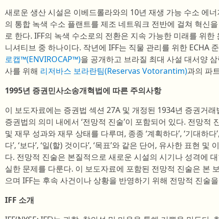
새로운 생산 시설은 이베드롤라와의 10년 재생 가능 수소 에너지
의 통합 녹색 수소 플랜트를 제조 네트워크 전반에 걸쳐 혁신
로 한다. IFF의 녹색 수소로의 전환은 지속 가능한 미래를 위한
니셔티브 중 하나이다. 작년에 IFF는 직물 관리를 위한 ECHA
로캡™(ENVIROCAP™)
을 공개하고 브라질 최대 사설 대서양 삼
사를 위해
리저바스 보라란팀(Reservas Votorantim)
과의 파
1995년 증권민사소송개혁법에 따른 주의사항
이 보도자료에는 증권법 섹션 27A 및 개정된 1934년 증권거래
증권법의 의미 내에서 ‘전망적 진술’이 포함되어 있다. 전망적
및 재무 성과와 재무 상태를 다루며, 종종 ‘계획하다’, ‘기대하다’, ‘
다’, ‘보다’, ‘일(할) 것이다’, ‘목표’와 같은 단어, 유사한 표
다. 전망적 진술은 본질적으로 새로운 시설의 시기나 성격에 
실한 문제를 다룬다. 이 보도자료에 포함된 전망적 진술은 본
으며 IFF는 후속 사건이나 상황을 반영하기 위해 전망적 진술
IFF 소개