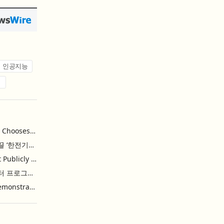
인공지능
업
Khimji Ramdas Group Chooses Rimini Street to Reduce SAP Support Costs, Protect 700+ Customizations and Reinvest Savings in Innovation
한전, 에너지 신산업 이끌 ‘한전기술지주’ 공식 출범
Purina Named as First Publicly Announced NIQ ConnectAI Charter Client
닐슨IQ, Connect AI 차터 프로그램 최초 고객사 ‘퓨리나’ 선정
Power Integrations Demonstrates World’s First 2200 V GaN Technology for Next-Era High-Voltage Power Systems