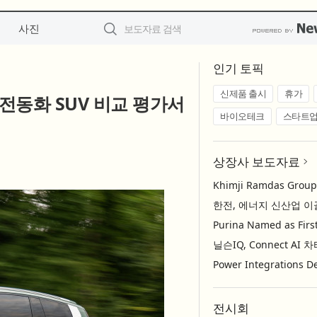
사진
인기 토픽
신제품 출시
휴가
 전동화 SUV 비교 평가서
바이오테크
스타트
상장사 보도자료
전시회