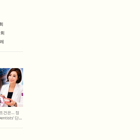
회
람회
날레
 조건은… 정
entists’ 단독