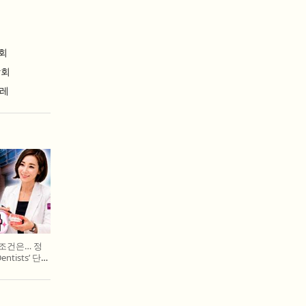
회
람회
날레
 조건은… 정
entists’ 단독