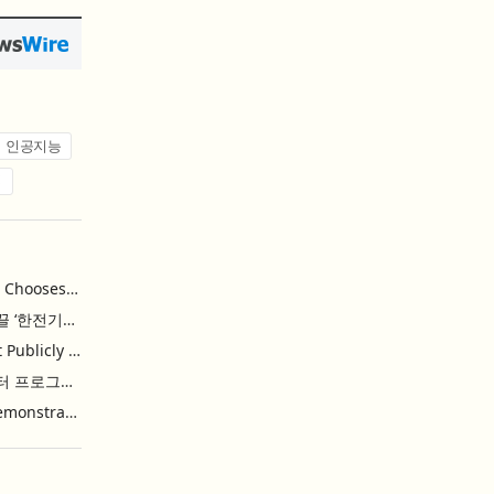
인공지능
업
Khimji Ramdas Group Chooses Rimini Street to Reduce SAP Support Costs, Protect 700+ Customizations and Reinvest Savings in Innovation
한전, 에너지 신산업 이끌 ‘한전기술지주’ 공식 출범
Purina Named as First Publicly Announced NIQ ConnectAI Charter Client
닐슨IQ, Connect AI 차터 프로그램 최초 고객사 ‘퓨리나’ 선정
Power Integrations Demonstrates World’s First 2200 V GaN Technology for Next-Era High-Voltage Power Systems