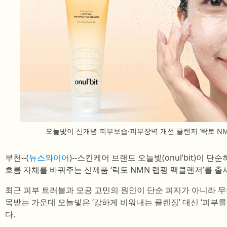
오늘빛이 신개념 피부보습·피부장벽 개선 클렌저 ‘락토 N
부천--(
뉴스와이어
)--스킨케어 브랜드 오늘빛(onul’bit)이 
흐름 자체를 바꿔주는 신제품 ‘락토 NMN 랩핑 팩클렌저’를 출
최근 피부 트러블과 모공 고민의 원인이 단순 피지가 아니라 
목받는 가운데 오늘빛은 ‘강하게 비워내는 클렌징’ 대신 ‘피부
다.