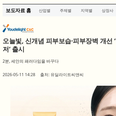
보도자료 홈
산업별
주제별
지역별
상장사
오늘빛, 신개념 피부보습·피부장벽 개선 
저’ 출시
2분, 세안의 패러다임을 바꾸다
2026-05-11 14:28
출처: 유딜라이트씨앤씨