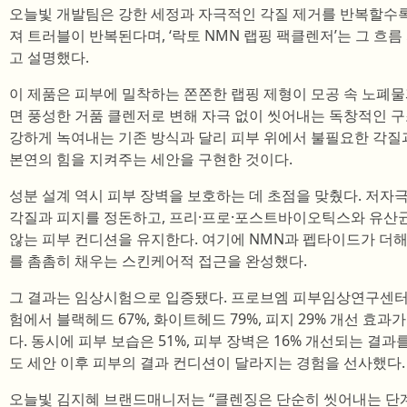
오늘빛 개발팀은 강한 세정과 자극적인 각질 제거를 반복할수록
져 트러블이 반복된다며, ‘락토 NMN 랩핑 팩클렌저’는 그 흐
고 설명했다.
이 제품은 피부에 밀착하는 쫀쫀한 랩핑 제형이 모공 속 노폐물
면 풍성한 거품 클렌저로 변해 자극 없이 씻어내는 독창적인 
강하게 녹여내는 기존 방식과 달리 피부 위에서 불필요한 각질
본연의 힘을 지켜주는 세안을 구현한 것이다.
성분 설계 역시 피부 장벽을 보호하는 데 초점을 맞췄다. 저자극
각질과 피지를 정돈하고, 프리·프로·포스트바이오틱스와 유산균
않는 피부 컨디션을 유지한다. 여기에 NMN과 펩타이드가 더
를 촘촘히 채우는 스킨케어적 접근을 완성했다.
그 결과는 임상시험으로 입증됐다. 프로브엠 피부임상연구센터
험에서 블랙헤드 67%, 화이트헤드 79%, 피지 29% 개선 효과
다. 동시에 피부 보습은 51%, 피부 장벽은 16% 개선되는 결
도 세안 이후 피부의 결과 컨디션이 달라지는 경험을 선사했다.
오늘빛 김지혜 브랜드매니저는 “클렌징은 단순히 씻어내는 단계