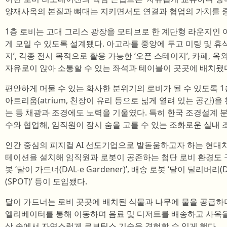
양재사옥의 본질과 뼈대는 지키면서도 연결과 협업의 가치를 
1층 로비는 고대 그리스 광장을 모티브로 한 계단형 라운지인
게 모일 수 있도록 설계됐다. 아고라를 중앙에 두고 미팅 및 휴
지’, 각종 전시 목적으로 활용 가능한 ‘오픈 스테이지’, 카페,
자유로이 앉아 소통할 수 있는 좌석과 테이블이 곳곳에 배치됐
편안하게 머물 수 있는 화사한 분위기의 로비가 될 수 있도록 
아트리움(atrium, 천장이 유리 등으로 넓게 열려 있는 공간)
는 등 채광과 조경에도 노력을 기울였다. 특히 한국 조경설계 
수와 협업해, 임직원이 잠시 숨을 고를 수 있는 조화로운 실내 
인간 중심의 피지컬 AI 선도기업으로 발돋움하고자 하는 현대차
테이션을 설치해 임직원과 로봇이 공존하는 첨단 로비 환경도 구
봇 ‘달이 가드너(DAL-e Gardener)’, 배송 로봇 ‘달이 딜리버리(DA
(SPOT)’ 등이 도입됐다.
달이 가드너는 로비 곳곳에 배치된 식물과 나무에 물을 공급하
엘리베이터를 통해 이동하며 음료 및 디저트를 배송하고 사옥을
상 속에서 자연스럽게 로보틱스 기술을 경험할 수 있게 했다.