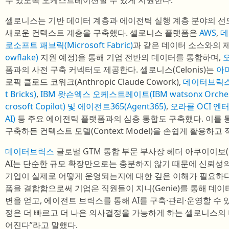
수 있도록 오케스트레이션할 수 있게 지원한다.
셀로니스는 기반 데이터 계층과 에이전틱 실행 계층 분야의 선
새로운 컨텍스트 계층을 구축했다. 셀로니스 플랫폼은
AWS
,
데
로소프트 패브릭(Microsoft Fabric)
과 같은 데이터 소스와의 
owflake)
지원 예정)을 통해 기업 전반의 데이터를 통합하며,
오
폼과의 사전 구축 커넥터도 제공한다. 셀로니스(Celonis)는
아마
로픽 클로드 코워크(Anthropic Claude Cowork),
데이터브릭스(D
t Bricks)
,
IBM 왓슨엑스 오케스트레이트(IBM watsonx Orchest
crosoft Copilot) 및 에이전트365(Agent365)
,
오라클 OCI 엔터프라
AI)
등 주요 에이전틱 플랫폼과의 심층 통합도 구축했다. 이를
구축하든 컨텍스트 모델(Context Model)을 손쉽게 활용하고
데이터브릭스
글로벌 GTM 통합 부문 부사장 헤더 아쿠이이보(Hea
AI는 단순한 규모 확장만으로는 충분하지 않기 때문에 신뢰성의
기업이 실제로 어떻게 운영되는지에 대한 깊은 이해가 필요하
폼을 결합함으로써 기업은 직원들이 지니(Genie)를 통해 데이
변을 얻고, 에이전트 브릭스를 통해 AI를 구축·관리·운영할 수 
정은 더 빠르고 더 나은 의사결정을 가능하게 하는 셀로니스의
어진다”라고 말했다.