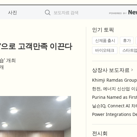
사진
인기 토픽
신제품 출시
휴가
통’으로 고객만족 이끈다
바이오테크
스타트
숍’ 개최
전개
상장사 보도자료
전시회