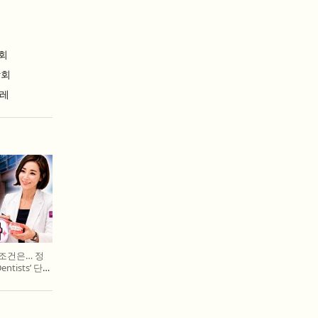
회
람회
날레
 조건은… 정
entists’ 단독