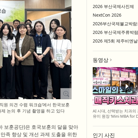
2026 부산국제사진제
NextCon 2026
2026부산국제불교박람
2026 부산국제주류박
2026 제5회 제주비엔
동영상
 직원 의견 수렴 워크숍’에서 한국보훈
제 논의 후 기념 촬영을 하고 있다
AI 시대, 선택받는 치과의
유미 원장 ‘Mini MBA for D
특강 개최
하 보훈공단)은 호국보훈의 달을 맞아
만족 향상 및 개선 과제 도출을 위한
인기 사진