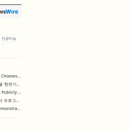
인공지능
업
Khimji Ramdas Group Chooses Rimini Street to Reduce SAP Support Costs, Protect 700+ Customizations and Reinvest Savings in Innovation
한전, 에너지 신산업 이끌 ‘한전기술지주’ 공식 출범
Purina Named as First Publicly Announced NIQ ConnectAI Charter Client
닐슨IQ, Connect AI 차터 프로그램 최초 고객사 ‘퓨리나’ 선정
Power Integrations Demonstrates World’s First 2200 V GaN Technology for Next-Era High-Voltage Power Systems