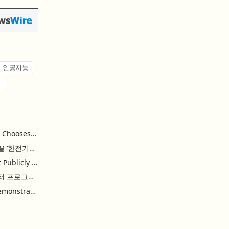
인공지능
업
Khimji Ramdas Group Chooses Rimini Street to Reduce SAP Support Costs, Protect 700+ Customizations and Reinvest Savings in Innovation
한전, 에너지 신산업 이끌 ‘한전기술지주’ 공식 출범
Purina Named as First Publicly Announced NIQ ConnectAI Charter Client
닐슨IQ, Connect AI 차터 프로그램 최초 고객사 ‘퓨리나’ 선정
Power Integrations Demonstrates World’s First 2200 V GaN Technology for Next-Era High-Voltage Power Systems