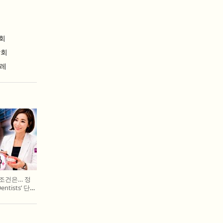
회
람회
날레
 조건은… 정
entists’ 단독