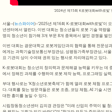
‘2024년 제15회 K로봇대회with로빛’
서울--(
뉴스와이어
)--‘2025년 제16회 K-로봇대회with로빛’이
년센터에서 열린다. 이번 대회는 청소년들의 로봇 기술 역량을 겨
명의 청소년이 참가해 3개 부문 8개 종목에서 열띤 경쟁을 벌인
이번 대회는 광운대학교 로봇게임단과의 협력을 통해 전문성과 
에게는 과학기술정보통신부장관상, 성평등가족부장관상, 서울
요 기관의 상이 수여돼 권위 있는 행사로 자리매김하고 있다.
K-로봇대회는 청소년의 창의력과 문제해결 능력을 키우는 데 중
에서 정해진 과제를 수행하며 로봇 제작 능력, 프로그래밍 실력
부대 행사로는 ‘K청소년로봇축제’가 함께 열려 로봇 체험 프로
다. 대회를 찾는 방문객들은 로봇 조종, 코딩 체험, AI 기술 
대한 흥미를 높일 수 있다.
시립창동청소년센터 김의경 관장은 “미래 산업의 주역이 될 청
을 펼치는 기회가 되길 바란다”며 “참가자 모두가 주인공이 되는