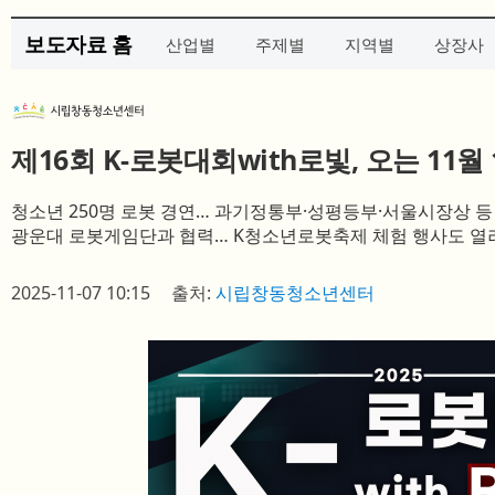
보도자료 홈
산업별
주제별
지역별
상장사
제16회 K-로봇대회with로빛, 오는 11월
청소년 250명 로봇 경연… 과기정통부·성평등부·서울시장상 등
광운대 로봇게임단과 협력… K청소년로봇축제 체험 행사도 열
2025-11-07 10:15
출처:
시립창동청소년센터